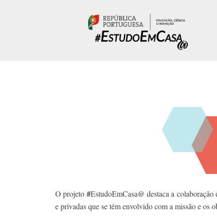
Passar para o conteúdo principal
#
@
O projeto
EstudoEmCasa
destaca a colaboração e
e privadas que se têm envolvido com a missão e os ob