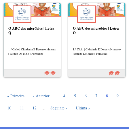
O ABC dos micróbios | Letra
O ABC dos micróbios | Letra
Q
O
1.º Ciclo | Cidadania E Desenvolvimento
1.º Ciclo | Cidadania E Desenvolvimento
| Estudo Do Meio | Português
| Estudo Do Meio | Português
Página atual
Paginação
Primeira página
Página anterior
Page
Page
Page
Page
8
Page
« Primeira
‹ Anterior
…
4
5
6
7
9
Page
Page
Page
Próxima página
Última página
10
11
12
…
Seguinte ›
Última »