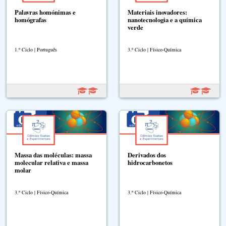
Palavras homónimas e
Materiais inovadores:
homógrafas
nanotecnologia e a química
verde
1.º Ciclo | Português
3.º Ciclo | Físico-Química
Massa das moléculas: massa
Derivados dos
molecular relativa e massa
hidrocarbonetos
molar
3.º Ciclo | Físico-Química
3.º Ciclo | Físico-Química