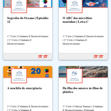
Segredos do Oceano | Episódio
O ABC dos micróbios
12
marinhos | Letra C
1.º Ciclo | Cidadania E Desenvolvimento
1.º Ciclo | Cidadania E Desenvolvimento
| 2.º Ciclo | Cidadania E
| 2.º Ciclo | Cidadania E
Desenvolvimento
Desenvolvimento
A mochila de emergência
Da ilha dos amores às ilhas de
plástico
2.º Ciclo | Cidadania E Desenvolvimento
3.º Ciclo | Ciências Naturais | Cidadania
| 3.º Ciclo | Cidadania E
E Desenvolvimento | Português