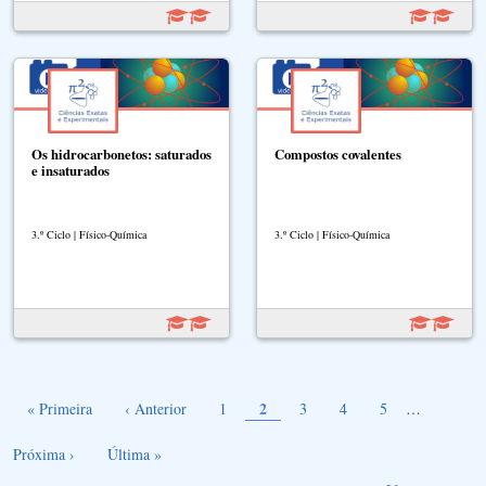
Os hidrocarbonetos: saturados
Compostos covalentes
e insaturados
3.º Ciclo | Físico-Química
3.º Ciclo | Físico-Química
Página atual
Paginação
Primeira página
Página anterior
Page
2
Page
Page
Page
Próxima
« Primeira
‹ Anterior
1
3
4
5
…
Última página
Próxima ›
Última »