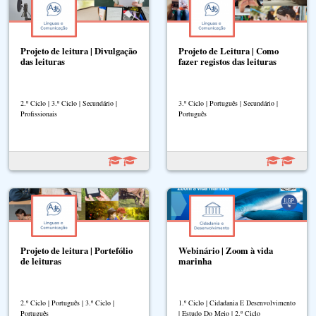
Projeto de leitura | Divulgação
Projeto de Leitura | Como
das leituras
fazer registos das leituras
2.º Ciclo | 3.º Ciclo | Secundário |
3.º Ciclo | Português | Secundário |
Profissionais
Português
Projeto de leitura | Portefólio
Webinário | Zoom à vida
de leituras
marinha
2.º Ciclo | Português | 3.º Ciclo |
1.º Ciclo | Cidadania E Desenvolvimento
Português
| Estudo Do Meio | 2.º Ciclo