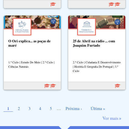
O Ori explica... as poças de
25 de Abril na rádio ... com
maré
Joaquim Furtado
1.º Ciclo | Estudo Do Meio | 2.º Ciclo |
2.º Ciclo | Cidadania E Desenvolvimento
Ciências Naturais
| História E Geografia De Portugal | 3.º
Ciclo
Página atual
Paginação
1
Page
Page
Page
Page
Próxima página
Última página
2
3
4
5
…
Próxima ›
Última »
Ver mais