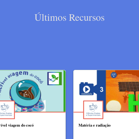
Últimos Recursos
rível viagem do cocó
Matéria e radiação