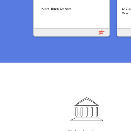
1.º Ciclo | Estudo Do Meio
1.º Cic
Meio