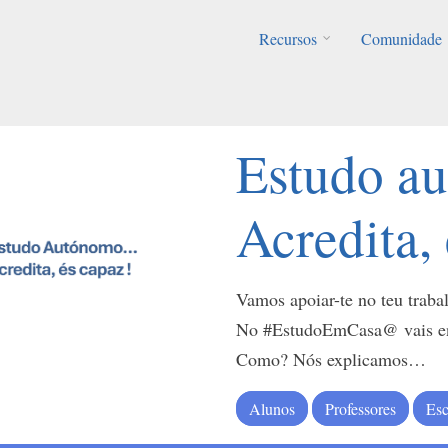
Recursos
Comunidade
Estudo 
Acredita,
Vamos apoiar-te no teu trab
No #EstudoEmCasa@ vais enc
Como? Nós explicamos…
Alunos
Professores
Esc