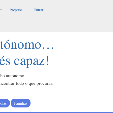
Projetos
Entrar
autónomo…
 és capaz!
alho autónomo.
ontrar tudo o que procuras.
olas
Famílias