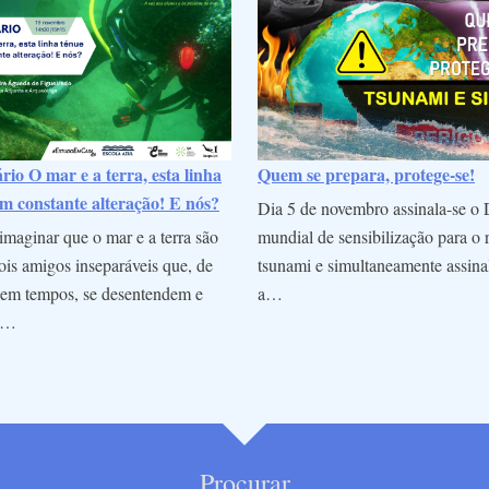
io O mar e a terra, esta linha
Quem se prepara, protege-se!
m constante alteração! E nós?
Dia 5 de novembro assinala-se o 
maginar que o mar e a terra são
mundial de sensibilização para o 
is amigos inseparáveis que, de
tsunami e simultaneamente assina
em tempos, se desentendem e
a…
m…
Procurar