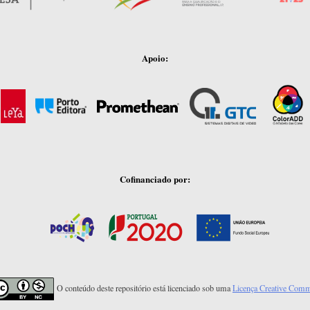
Apoio:
Cofinanciado por:
O conteúdo deste repositório está licenciado sob uma
Licença Creative Com