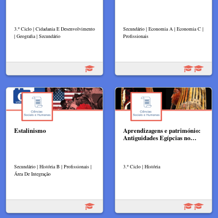
3.º Ciclo | Cidadania E Desenvolvimento
Secundário | Economia A | Economia C |
| Geografia | Secundário
Profissionais
Estalinismo
Aprendizagens e património:
Antiguidades Egípcias no…
Secundário | História B | Profissionais |
3.º Ciclo | História
Área De Integração