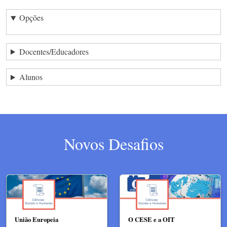
Opções
Docentes/Educadores
Alunos
Novos Desafios
União Europeia
O CESE e a OIT