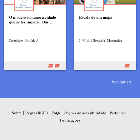
O modelo romano: a cidade
Escala de um mapa
que se fez império. Das…
Secundário | História A
3.º Ciclo | Geografia | Matemática
Ver mais
|
|
|
|
|
Sobre
Regras RGPD
FAQs
Opções de acessibilidade
Participar
Publicações