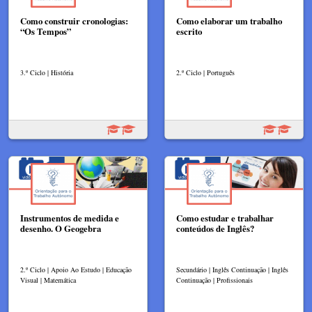
Como construir cronologias:
Como elaborar um trabalho
“Os Tempos”
escrito
3.º Ciclo | História
2.º Ciclo | Português
Instrumentos de medida e
Como estudar e trabalhar
desenho. O Geogebra
conteúdos de Inglês?
2.º Ciclo | Apoio Ao Estudo | Educação
Secundário | Inglês Continuação | Inglês
Visual | Matemática
Continuação | Profissionais