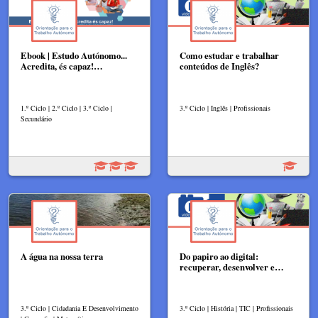
Ebook | Estudo Autónomo...
Como estudar e trabalhar
Acredita, és capaz!…
conteúdos de Inglês?
1.º Ciclo | 2.º Ciclo | 3.º Ciclo |
3.º Ciclo | Inglês | Profissionais
Secundário
A água na nossa terra
Do papiro ao digital:
recuperar, desenvolver e…
3.º Ciclo | Cidadania E Desenvolvimento
3.º Ciclo | História | TIC | Profissionais