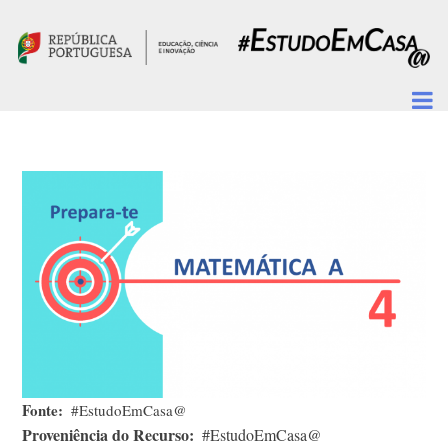
Passar para o conteúdo principal
Fonte
#EstudoEmCasa@
Proveniência do Recurso
#EstudoEmCasa@