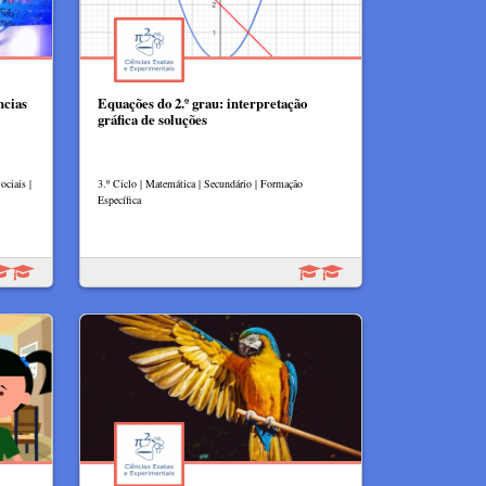
ncias
Equações do 2.º grau: interpretação
gráfica de soluções
ciais |
3.º Ciclo | Matemática | Secundário | Formação
Específica