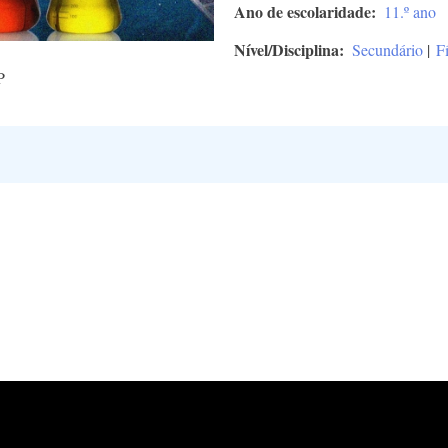
Ano de escolaridade
11.º ano
Nível/Disciplina
Secundário
|
F
P