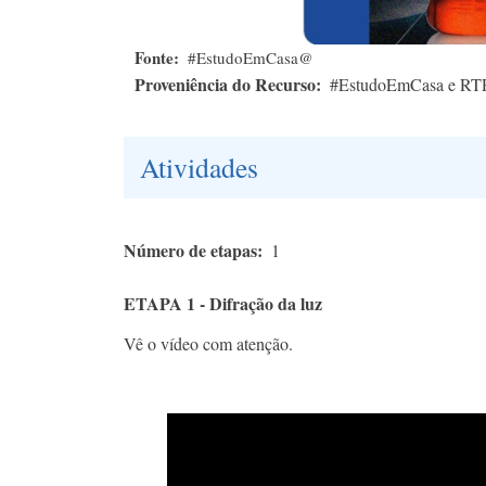
Fonte
#EstudoEmCasa@
Proveniência do Recurso
#EstudoEmCasa e RT
Atividades
Número de etapas
1
ETAPA 1 - Difração da luz
Vê o vídeo com atenção.