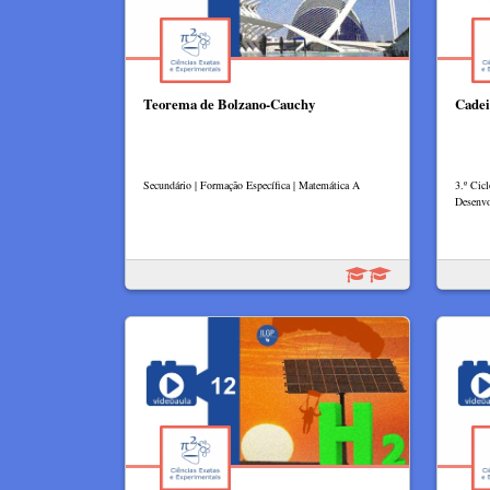
Teorema de Bolzano-Cauchy
Cadei
Secundário | Formação Específica | Matemática A
3.º Cicl
Desenv