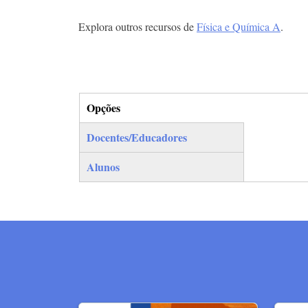
Explora outros recursos de
Física e Química A
.
Opções
(separador ativo)
Docentes/Educadores
Alunos