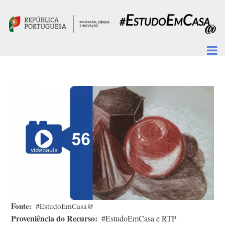
Passar para o conteúdo principal
Fonte
#EstudoEmCasa@
Proveniência do Recurso
#EstudoEmCasa e RTP