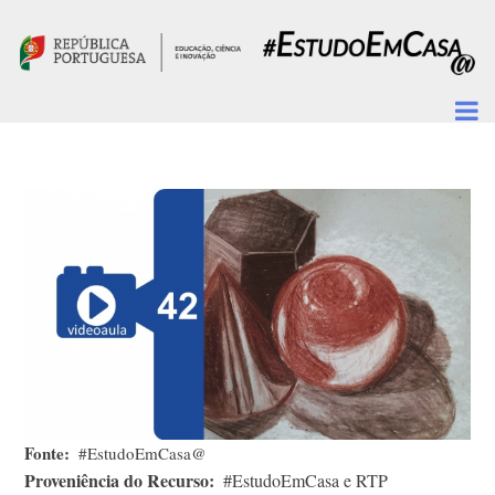
Passar para o conteúdo principal
Fonte
#EstudoEmCasa@
Proveniência do Recurso
#EstudoEmCasa e RTP