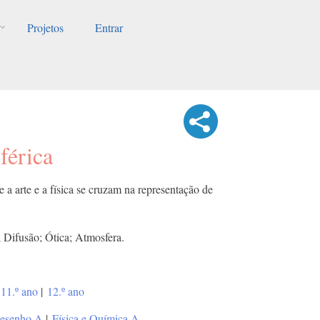
Projetos
Entrar
férica
 a arte e a física se cruzam na representação de
; Difusão; Ótica; Atmosfera.
11.º ano
|
12.º ano
esenho A
|
Física e Química A