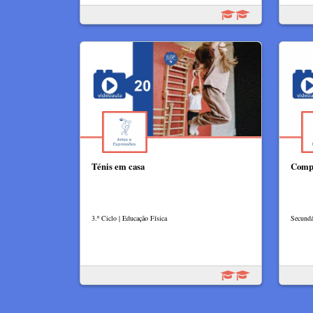
Ténis em casa
Compo
3.º Ciclo | Educação Física
Secundá