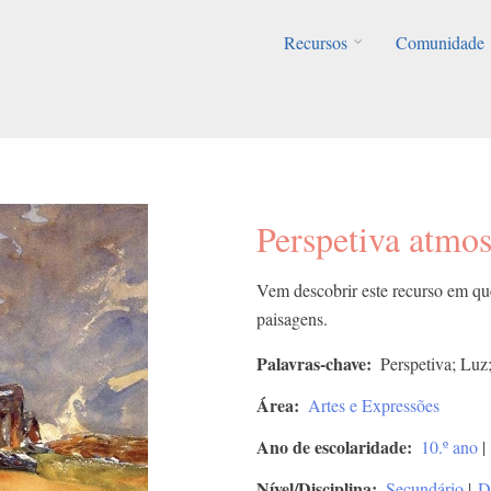
Recursos
Comunidade
Perspetiva atmos
Vem descobrir este recurso em que
paisagens.
Palavras-chave
Perspetiva; Luz
Área
Artes e Expressões
Ano de escolaridade
10.º ano
|
Nível/Disciplina
Secundário
|
D