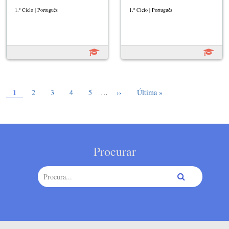
1.º Ciclo | Português
1.º Ciclo | Português
Página atual
Paginação
1
Page
Page
Page
Page
Próxima página
Última página
2
3
4
5
…
››
Última »
Procurar