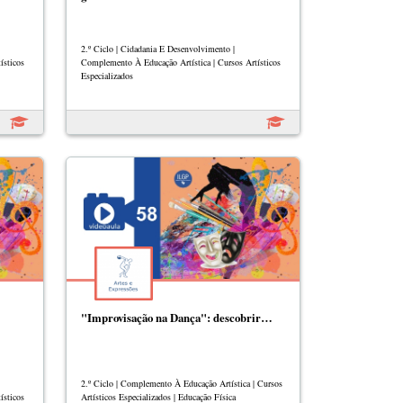
2.º Ciclo | Cidadania E Desenvolvimento |
ísticos
Complemento À Educação Artística | Cursos Artísticos
Especializados
"Improvisação na Dança": descobrir…
2.º Ciclo | Complemento À Educação Artística | Cursos
ísticos
Artísticos Especializados | Educação Física