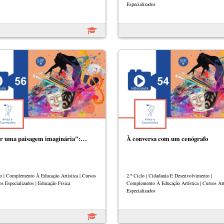
Especializados
r uma paisagem imaginária":…
À conversa com um cenógrafo
lo | Complemento À Educação Artística | Cursos
2.º Ciclo | Cidadania E Desenvolvimento |
os Especializados | Educação Física
Complemento À Educação Artística | Cursos Art
Especializados