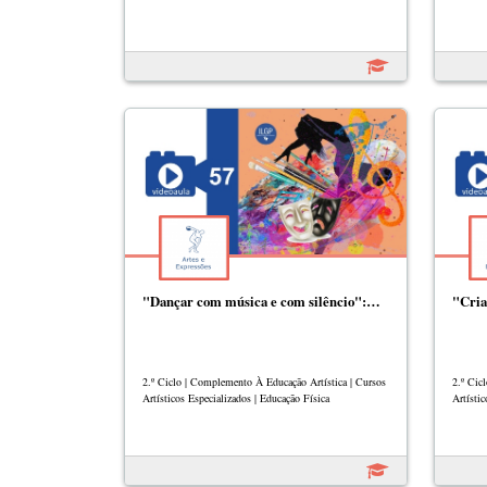
"Dançar com música e com silêncio":…
"Cria
2.º Ciclo | Complemento À Educação Artística | Cursos
2.º Cic
Artísticos Especializados | Educação Física
Artístic