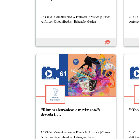
2.º Ciclo | Complemento À Educação Artística | Cursos
2.º Cic
Artísticos Especializados | Educação Musical
Artístic
"Ritmos eletrónicos e movimento":
"Obra
descobrir…
2.º Ciclo | Complemento À Educação Artística | Cursos
2.º Cic
Artísticos Especializados | Educação Física
Artístic