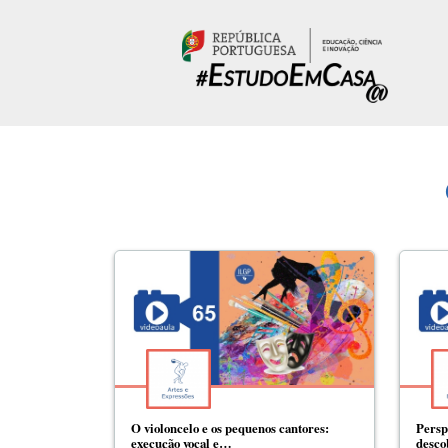
Passar para o conteúdo principal
O violoncelo e os pequenos cantores:
Persp
execução vocal e…
desc