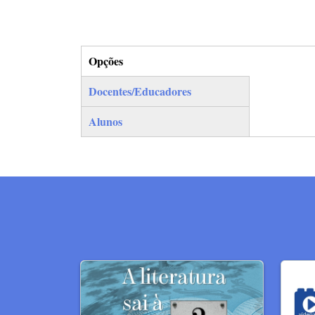
Opções
(separador ativo)
Docentes/Educadores
Alunos