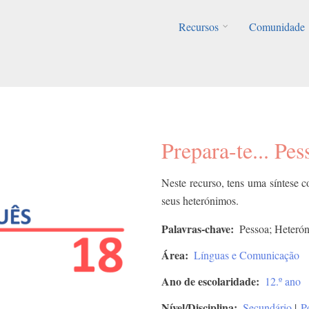
Recursos
Comunidade
Prepara-te... Pe
Neste recurso, tens uma síntese 
seus heterónimos.
Palavras-chave
Pessoa; Heterón
Área
Línguas e Comunicação
Ano de escolaridade
12.º ano
Nível/Disciplina
Secundário
|
P