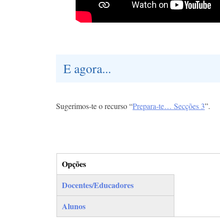
E agora...
Sugerimos-te o recurso “
Prepara-te… Secções 3
”.
Opções
(separador ativo)
Docentes/Educadores
Alunos