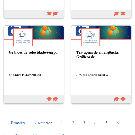
Gráficos de velocidade-tempo.
Travagens de emergência.
…
Gráficos de…
3.º Ciclo | Físico-Química
3.º Ciclo | Físico-Química
Página atual
Paginação
Primeira página
Página anterior
Page
Page
3
Page
Page
Page
Page
« Primeira
‹ Anterior
1
2
4
5
6