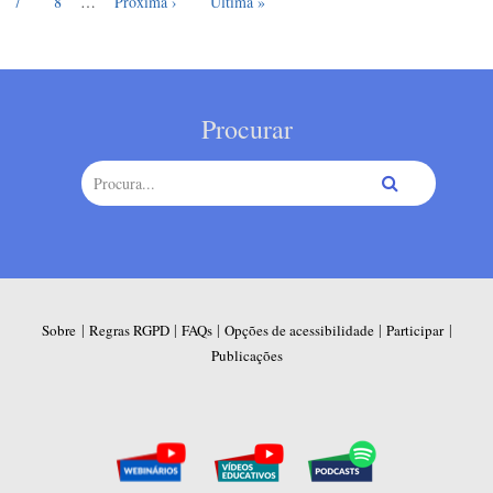
Page
Próxima página
Última página
7
8
…
Próxima ›
Última »
Procurar
|
|
|
|
|
Sobre
Regras RGPD
FAQs
Opções de acessibilidade
Participar
Publicações