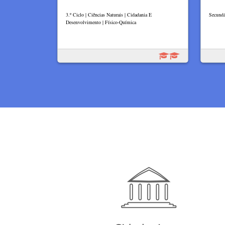
3.º Ciclo | Ciências Naturais | Cidadania E
Secundá
Desenvolvimento | Físico-Química