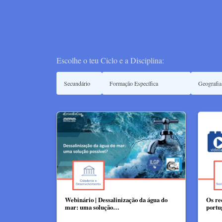
Escolhe o teu Ciclo e a Disciplina:
Webinário | Dessalinização da água do
Os re
mar: uma solução…
portu