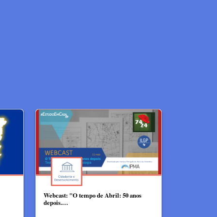
Webcast: "O tempo de Abril: 50 anos
depois.…