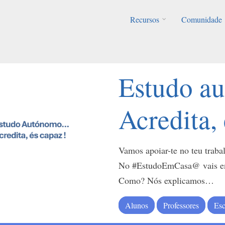
Recursos
Comunidade
Estudo 
Acredita,
Vamos apoiar-te no teu trab
No #EstudoEmCasa@ vais enc
Como? Nós explicamos…
Alunos
Professores
Esc