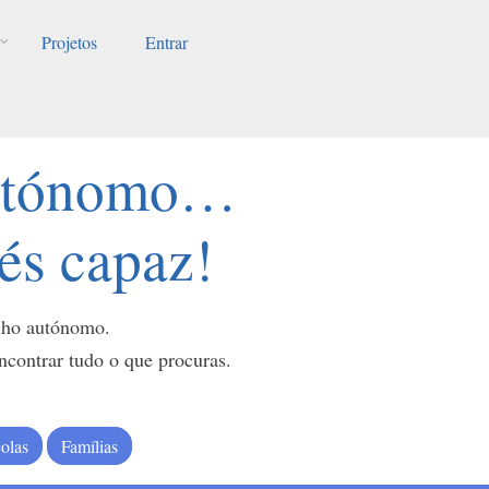
Projetos
Entrar
autónomo…
 és capaz!
alho autónomo.
ontrar tudo o que procuras.
olas
Famílias