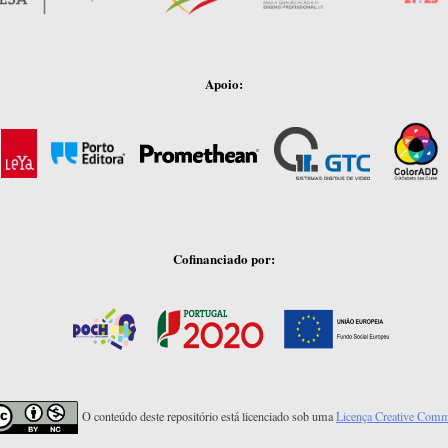
Apoio:
Cofinanciado por:
O conteúdo deste repositório está licenciado sob uma
Licença Creative Com