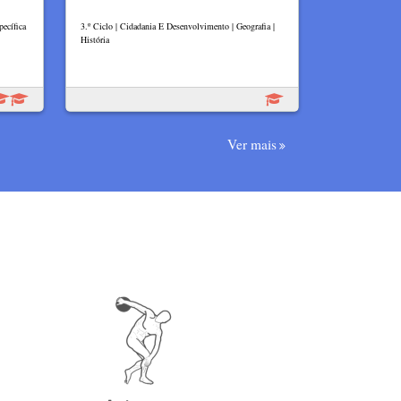
pecífica
3.º Ciclo | Cidadania E Desenvolvimento | Geografia |
História
Ver mais