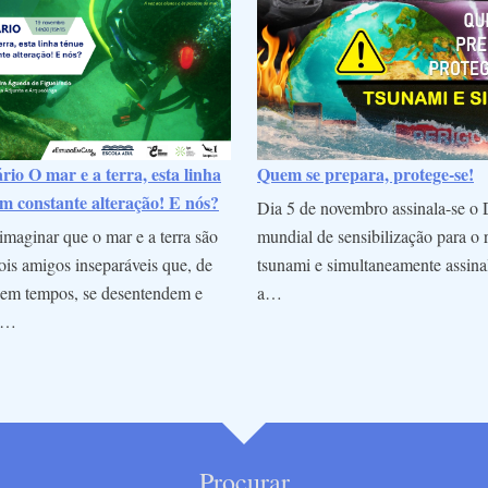
io O mar e a terra, esta linha
Quem se prepara, protege-se!
m constante alteração! E nós?
Dia 5 de novembro assinala-se o 
maginar que o mar e a terra são
mundial de sensibilização para o 
is amigos inseparáveis que, de
tsunami e simultaneamente assina
em tempos, se desentendem e
a…
m…
Procurar