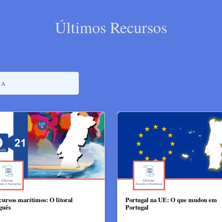
Últimos Recursos
cursos marítimos: O litoral
Portugal na UE: O que mudou em
guês
Portugal