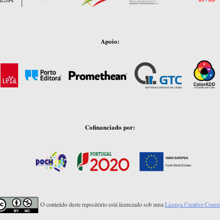
Apoio:
Cofinanciado por:
O conteúdo deste repositório está licenciado sob uma
Licença Creative Com