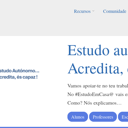
Recursos
Comunidade
Estudo 
Acredita,
Vamos apoiar-te no teu trab
No #EstudoEmCasa@ vais enc
Como? Nós explicamos…
Alunos
Professores
Esc