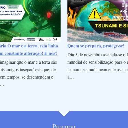
io O mar e a terra, esta linha
Quem se prepara, protege-se!
m constante alteração! E nós?
Dia 5 de novembro assinala-se o 
maginar que o mar e a terra são
mundial de sensibilização para o 
is amigos inseparáveis que, de
tsunami e simultaneamente assina
em tempos, se desentendem e
a…
m…
Procurar