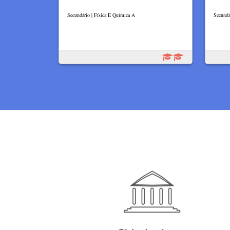
Secundário | Física E Química A
Secundá