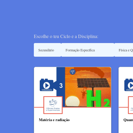
Escolhe o teu Ciclo e a Disciplina:
Matéria e radiação
Quant