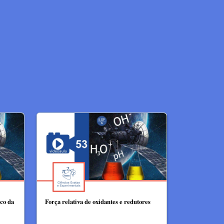
ico da
Força relativa de oxidantes e redutores