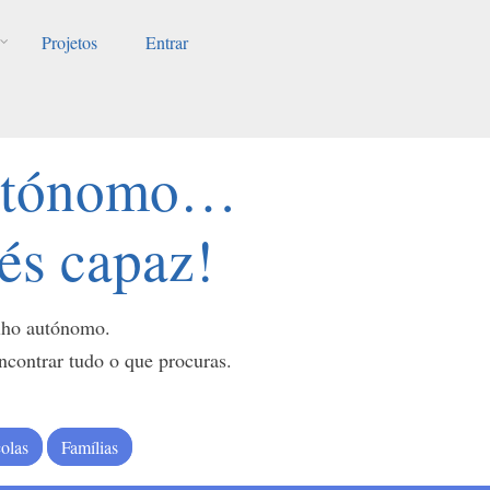
Projetos
Entrar
autónomo…
 és capaz!
alho autónomo.
ontrar tudo o que procuras.
olas
Famílias