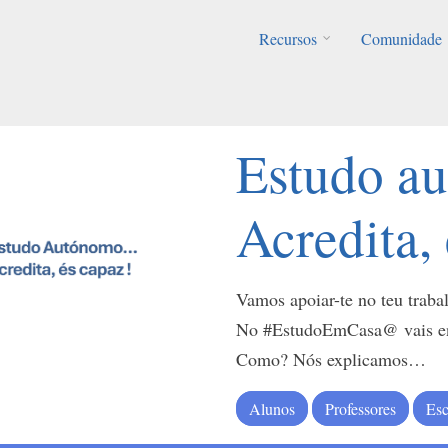
Recursos
Comunidade
Estudo 
Acredita,
Vamos apoiar-te no teu trab
No #EstudoEmCasa@ vais enc
Como? Nós explicamos…
Alunos
Professores
Esc