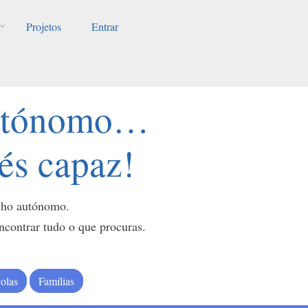
Projetos
Entrar
autónomo…
 és capaz!
alho autónomo.
ontrar tudo o que procuras.
olas
Famílias