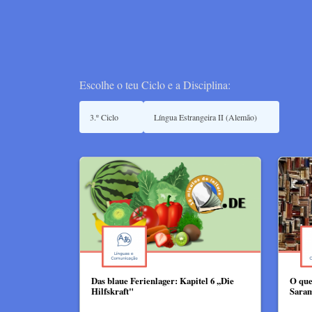
Escolhe o teu Ciclo e a Disciplina:
Das blaue Ferienlager: Kapitel 6 ,,Die
O que
Hilfskraft"
Sara