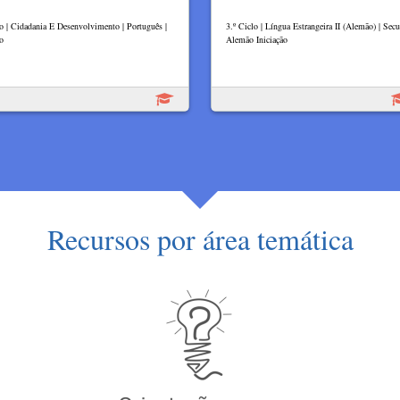
lo | Cidadania E Desenvolvimento | Português |
3.º Ciclo | Língua Estrangeira II (Alemão) | Secu
o
Alemão Iniciação
Recursos por área temática