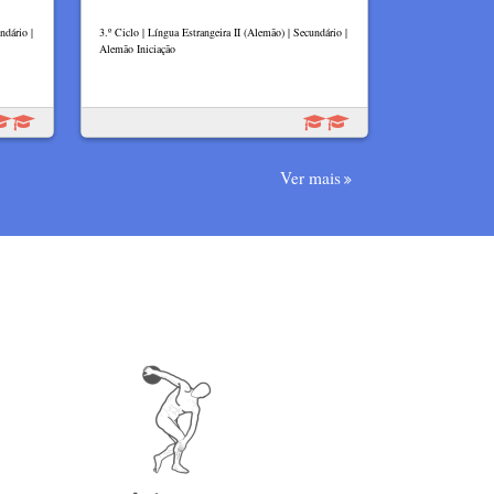
ndário |
3.º Ciclo | Língua Estrangeira II (Alemão) | Secundário |
Alemão Iniciação
Ver mais