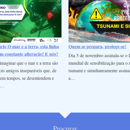
io O mar e a terra, esta linha
Quem se prepara, protege-se!
m constante alteração! E nós?
Dia 5 de novembro assinala-se o 
maginar que o mar e a terra são
mundial de sensibilização para o 
is amigos inseparáveis que, de
tsunami e simultaneamente assina
em tempos, se desentendem e
a…
m…
Procurar