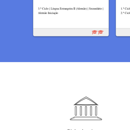
3.º Ciclo | Língua Estrangeira II (Alemão) | Secundário |
1.º Cic
Alemão Iniciação
2.º Cicl