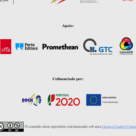
Apoio:
Cofinanciado por:
O conteúdo deste repositório está licenciado sob uma
Licença Creative Com