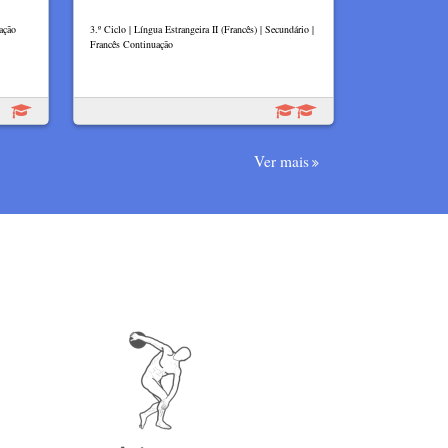
ação
3.º Ciclo | Língua Estrangeira II (Francês) | Secundário |
Francês Continuação
Ver mais