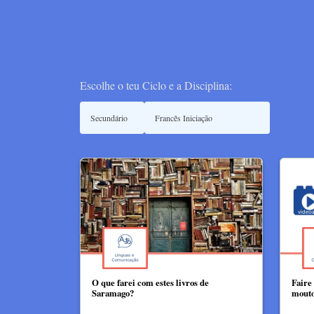
Escolhe o teu Ciclo e a Disciplina:
O que farei com estes livros de
Faire
Saramago?
mout