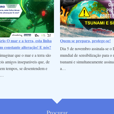
io O mar e a terra, esta linha
Quem se prepara, protege-se!
m constante alteração! E nós?
Dia 5 de novembro assinala-se o 
maginar que o mar e a terra são
mundial de sensibilização para o 
is amigos inseparáveis que, de
tsunami e simultaneamente assina
em tempos, se desentendem e
a…
m…
Procurar