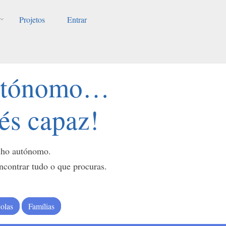
Projetos
Entrar
autónomo…
 és capaz!
alho autónomo.
ontrar tudo o que procuras.
olas
Famílias