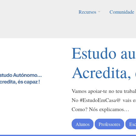
Recursos
Comunidade
Estudo 
Acredita,
Vamos apoiar-te no teu trab
No #EstudoEmCasa@ vais enc
Como? Nós explicamos…
Alunos
Professores
Esc