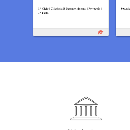
1.º Ciclo | Cidadania E Desenvolvimento | Português |
Secundá
2.º Ciclo