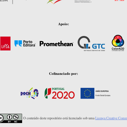
Apoio:
Cofinanciado por:
O conteúdo deste repositório está licenciado sob uma
Licença Creative Com